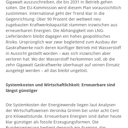
Gigawatt auszuschreiben, die bis 2031 in Betrieb gehen
sollen. Die EU-Kommission wird diesem Plan voraussichtlich
zustimmen. International geht der Trend klar in die
Gegenrichtung: Über 90 Prozent der weltweit neu
zugebauten Kraftwerkskapazität stammen inzwischen aus
erneuerbaren Energien. Die Abhängigkeit von LNG-
Lieferländern bleibt dagegen ein hohes geopolitisches
Risiko. Ursprünglich war zwar begleitend zum Ausbau der
Gaskraftwerke noch deren künftiger Betrieb mit Wasserstoff
in Aussicht gestellt worden – was sich inzwischen aber
verloren hat:
Wo der Wasserstoff herkommen soll, ob die
zehn Gigawatt Gaskraftwerke überhaupt auf seinen Einsatz
ausgelegt werden – all das bleibt ungelöst.
Systemkosten und Wirtschaftlichkeit: Erneuerbare sind
längst günstiger
Die Systemkosten der Energiewende liegen laut Analysen
der Wirtschaftsweisen Veronika Grimm bei unter acht Cent
pro Kilowattstunde. Erneuerbare Energien sind daher heute
klar günstiger als fossile Erzeugungsformen. Die
Bundesregierung bedient dennoch ein Framing, das